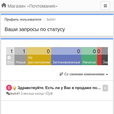
Магазин «Почтомания»
Профиль пользователя
buh41
Ваши запросы по статусу
1
1
0
0
0
0
На
Все
Новые
рассмотрении
Запланированные
Начатые
Завер
Со свежими изменениями
Здравствуйте. Есть ли у Вас в продаже почтовые конверты по России (с литерой А) и почтовые марки?
0
buh41
3 месяца назад
•
0