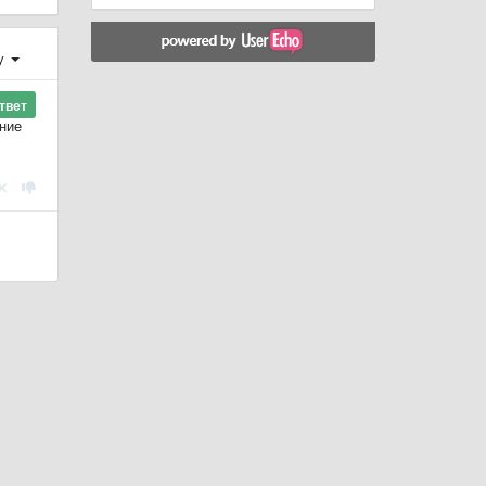
у
твет
ние